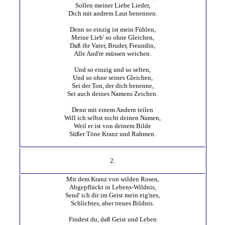
Sollen meiner Liebe Lieder,
Dich mit andrem Laut benennen.
Denn so einzig ist mein Fühlen,
Meine Lieb' so ohne Gleichen,
Daß ihr Vater, Bruder, Freundin,
Alle And're müssen weichen.
Und so einzig und so selten,
Und so ohne seines Gleichen,
Sei der Ton, der dich benenne,
Sei auch deines Namens Zeichen.
Denn mit einem Andern teilen
Will ich selbst nicht deinen Namen,
Weil er ist von deinem Bilde
Süßer Töne Kranz und Rahmen.
2.
Mit dem Kranz von wilden Rosen,
Abgepflückt in Lebens-Wildnis,
Send' ich dir im Geist mein eig'nes,
Schlichtes, aber treues Bildnis.
Findest du, daß Geist und Leben