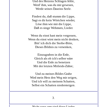
Und des Herzens Schlagen fehle,
Werd' ihm, was du mir gewesen,
Werde seines Daseins Seele.
Findest du, daß stumm die Lippe,
Sagt es dir kein Wörtchen wieder,
Löse ihm wie mir die Lippe,
Daß es singe Wehmuts, Lieder.
Wenn du einst hast mein vergessen,
Wenn du einst wirst mein nicht denken,
Bitt' ich dich die Sterbe-Bitte,
Dieses Bildnis zu versenken,
Einzugraben in die Erde,
Gleich als ob ich's selber wäre
Und die Erde zu benetzen
Mit der letzten Mitleids-Zähre;
Und zu meines Bildes Grabe
Wird mein Herz den Weg mir zeigen,
Und ich will zu meinem Schatten,
Selbst ein Schatten niedersteigen.
3.
Nicht ganz arm sind diese Lieder,