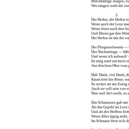
Milchbärtige Jungen, zw
Wer mögen wohl die zwö
2.
Der Herbst, der Herbst i
Wenn auch der Lenz man
Wenn Jener auch den Som
Und Dieser gar den Wint
Der Herbst ist mir die wa
Der Fliegenschwarm — wi
Des Nachmittags — läßt 
Und wenn ich aufwach' —
Ist artig rund um mich ei
Aus frischem Obst vom 
Hab' Dank, viel Dank, d
Kaum hört die Birne, wa
So nicket sie am Zweig 
Auch sie will sein von 
Nun weil ihr's wollt, so s
Das Schmausen gab mir s
Als das Gejohl im Lenz 
Und als des Hoffens fro
Wenn Alles üppig steht
Im Schmaus freut sich 