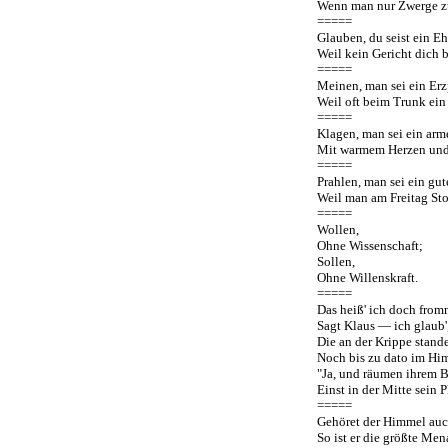
Wenn man nur Zwerge z
=====
Glauben, du seist ein E
Weil kein Gericht dich 
=====
Meinen, man sei ein Erz
Weil oft beim Trunk ein
=====
Klagen, man sei ein arme
Mit warmem Herzen und
=====
Prahlen, man sei ein gute
Weil man am Freitag Stoc
=====
Wollen,
Ohne Wissenschaft;
Sollen,
Ohne Willenskraft.
=====
Das heiß' ich doch fro
Sagt Klaus — ich glaub'
Die an der Krippe stand
Noch bis zu dato im Hi
"Ja, und räumen ihrem B
Einst in der Mitte sein P
=====
Gehöret der Himmel auch
So ist er die größte Men