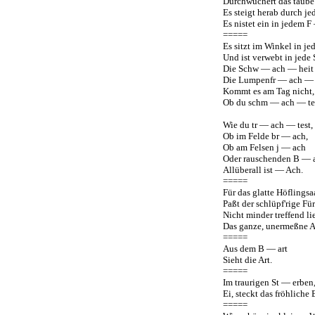
Durchwuchert das taub
Es steigt herab durch je
Es nistet ein in jedem F
=====
Es sitzt im Winkel in j
Und ist verwebt in jede
Die Schw — ach — heit 
Die Lumpenfr — ach — 
Kommt es am Tag nicht, 
Ob du schm — ach — tes
Wie du tr — ach — test
Ob im Felde br — ach,
Ob am Felsen j — ach
Oder rauschenden B —
Allüberall ist — Ach.
=====
Für das glatte Höflingsa
Paßt der schlüpf'rige Fü
Nicht minder treffend li
Das ganze, unermeßne A
=====
Aus dem B — art
Sieht die Art.
=====
Im traurigen St — erben
Ei, steckt das fröhliche 
=====