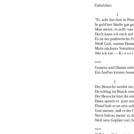
Fabelchen
1.
"Ei, seht ihn dort in Pr
In gold'ner Sänfte gar ge
Man meint, es sollt' was
Doch kann ich euch auf 
Es ist der prahlerische 
Weiß Gott, warum Dema
Mein nächstes Vetterlei
Wie ich ein — K i e s e l s
***
Gemein und Dumm sieht
Ein And'rer könnte besse
2.
Des Heuochs weidet im 
Da schlug im Busch eine
Der Heuochs hört ihr ei
Dann sprach er: jetzt sin
D'rauf hub er an sein oc
Und meinte, daß er der G
Noch bräver, meint' er, d
Weil sein Geplärr viel, h
***