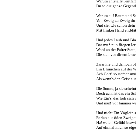
Warum entstellst, entfär
Du so die ganze Gegend
Warum auf Baum und St
Von Zweig zu Zweig du k
Und sie, wie schon dein
Mit flinker Hand entblät
Und jedes Laub und Blat
Das muß nun fliegen ler
Wohl an der Falter Statt,
Die sich vor dir entferne
Zwar hie und da noch b
Ein Blümchen auf der W
Ach Gott! so sterbensmü
Als wenn's den Geist aus
Die Sonne, ja sie scheint
Doch ach, ist das ein Sc
Wie Ein's, das froh sich 
Und muß vor Jammer we
Und nicht Ein Vöglein s
Forlan aus öden Zweig
Ha! welch' Gefühl bezw
Auf einmal mich so eige