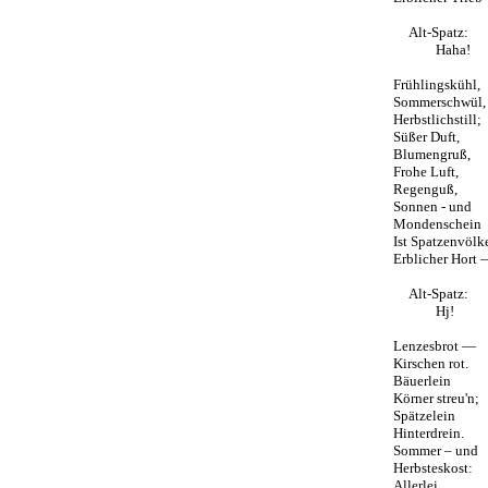
Alt-Spatz:
Haha!
Frühlingskühl,
Sommerschwül,
Herbstlichstill;
Süßer Duft,
Blumengruß,
Frohe Luft,
Regenguß,
Sonnen - und
Mondenschein
Ist Spatzenvölk
Erblicher Hort 
Alt-Spatz:
Hj!
Lenzesbrot —
Kirschen rot.
Bäuerlein
Körner streu'n;
Spätzelein
Hinterdrein.
Sommer – und
Herbsteskost:
Allerlei