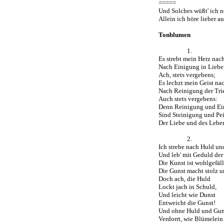
=====
Und Solches wüßt' ich n
Allein ich höre lieber au
Tonblumen
1.
Es strebt mein Herz nac
Nach Einigung in Liebe
Ach, stets vergebens;
Es lechzt mein Geist na
Nach Reinigung der Tri
Auch stets vergebens:
Denn Reinigung und Ei
Sind Steinigung und Pe
Der Liebe und des Lebe
2.
Ich strebe nach Huld un
Und leb' mit Geduld der
Die Kunst ist wohlgefäll
Die Gunst macht stolz u
Doch ach, die Huld
Lockt jach in Schuld,
Und leicht wie Dunst
Entweicht die Gunst!
Und ohne Huld und Gun
Verdorrt, wie Blümelein