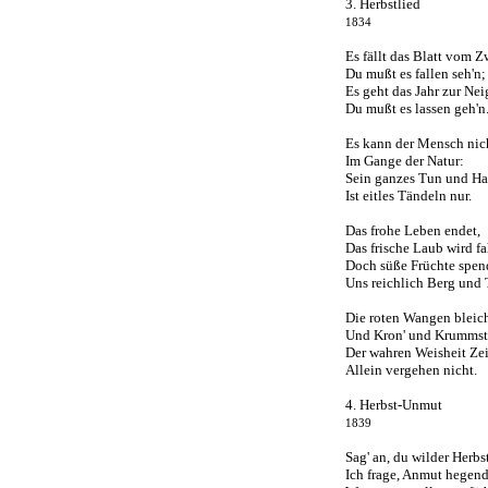
3. Herbstlied
1834
Es fällt das Blatt vom 
Du mußt es fallen seh'n;
Es geht das Jahr zur Ne
Du mußt es lassen geh'n
Es kann der Mensch nic
Im Gange der Natur:
Sein ganzes Tun und H
Ist eitles Tändeln nur.
Das frohe Leben endet,
Das frische Laub wird fa
Doch süße Früchte spen
Uns reichlich Berg und 
Die roten Wangen bleic
Und Kron' und Krummsta
Der wahren Weisheit Ze
Allein vergehen nicht.
4. Herbst-Unmut
1839
Sag' an, du wilder Herb
Ich frage, Anmut hegen