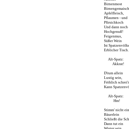
Birnenmost
Birnengemaisch
Apfelfleisch,
Pflaumen - und
Pfirsichkoch
Und dann noch
Hochgenuß!
Feigenmus,
Süßer Wein
Ist Spatzenvölk
Erblicher Tisch
Alt-Spatz:
Akkrat!
D'rum allein
Lustig sein,
Fröhlich schrei'
Kann Spatzenv
Alt-Spatz:
Hm!
Stimm' nicht ein
Bäuerlein
Schließt die Sch
Dann tut ein
Winter sein.