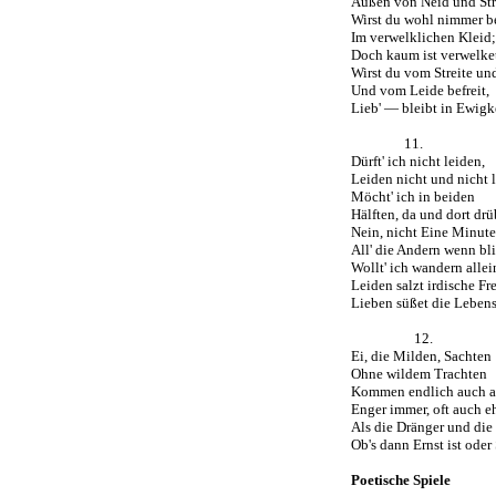
Außen von Neid und Str
Wirst du wohl nimmer be
Im verwelklichen Kleid;
Doch kaum ist verwelket
Wirst du vom Streite un
Und vom Leide befreit,
Lieb' — bleibt in Ewigk
11.
Dürft' ich nicht leiden,
Leiden nicht und nicht l
Möcht' ich in beiden
Hälften, da und dort drü
Nein, nicht Eine Minute
All' die Andern wenn bl
Wollt' ich wandern allei
Leiden salzt irdische Fr
Lieben süßet die Lebens
12.
Ei, die Milden, Sachten
Ohne wildem Trachten
Kommen endlich auch an
Enger immer, oft auch eh
Als die Dränger und die 
Ob's dann Ernst ist oder 
Poetische Spiele