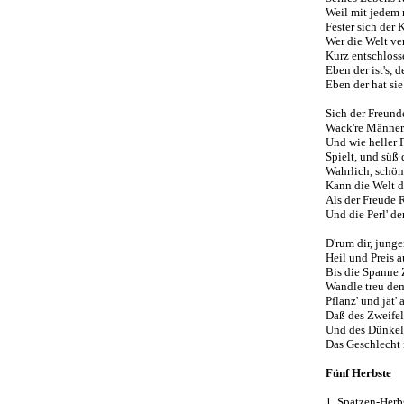
Weil mit jedem 
Fester sich der 
Wer die Welt ver
Kurz entschloss
Eben der ist's, d
Eben der hat si
Sich der Freun
Wack're Männer,
Und wie heller 
Spielt, und süß 
Wahrlich, schön
Kann die Welt d
Als der Freude 
Und die Perl' d
D'rum dir, jung
Heil und Preis a
Bis die Spanne Z
Wandle treu dem
Pflanz' und jät' 
Daß des Zweifel
Und des Dünkel
Das Geschlecht 
Fünf Herbste
1. Spatzen-Herb