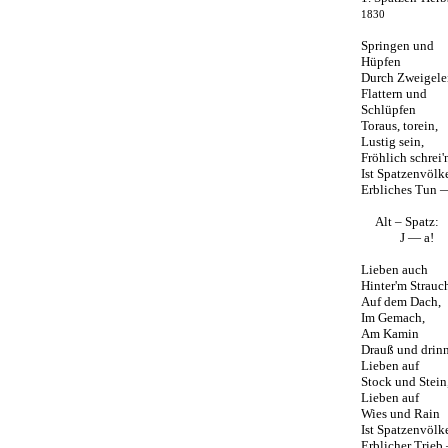
1830
Springen und
Hüpfen
Durch Zweigele
Flattern und
Schlüpfen
Toraus, torein,
Lustig sein,
Fröhlich schrei'
Ist Spatzenvölk
Erbliches Tun 
Alt – Spatz:
J — a!
Lieben auch
Hinter'm Strauc
Auf dem Dach,
Im Gemach,
Am Kamin
Drauß und drinn
Lieben auf
Stock und Stein
Lieben auf
Wies und Rain
Ist Spatzenvölk
Erblicher Trieb