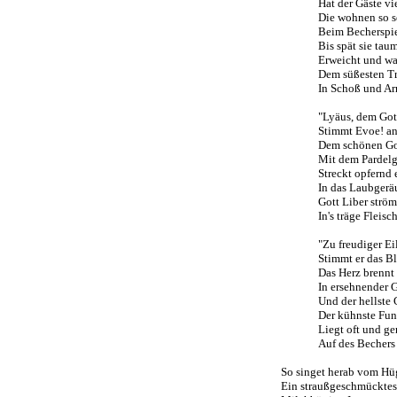
Hat der Gäste vie
Die wohnen so se
Beim Becherspie
Bis spät sie taum
Erweicht und wa
Dem süßesten Tra
In Schoß und Arm
"Lyäus, dem Got
Stimmt Evoe! an
Dem schönen Go
Mit dem Pardelge
Streckt opfernd eu
In das Laubgeräu
Gott Liber strömt
In's träge Fleisch
"Zu freudiger Eil
Stimmt er das Blu
Das Herz brennt 
In ersehnender Gl
Und der hellste G
Der kühnste Fun
Liegt oft und ge
Auf des Bechers G
So singet herab vom Hüg
Ein straußgeschmücktes