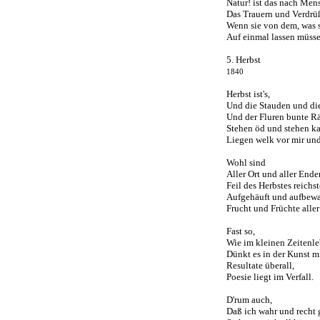
Natur! ist das nach Men
Das Trauern und Verdrü
Wenn sie von dem, was s
Auf einmal lassen müss
5. Herbst
1840
Herbst ist's,
Und die Stauden und d
Und der Fluren bunte 
Stehen öd und stehen ka
Liegen welk vor mir und
Wohl sind
Aller Ort und aller Ende
Feil des Herbstes reichs
Aufgehäuft und aufbewa
Frucht und Früchte aller 
Fast so,
Wie im kleinen Zeitenl
Dünkt es in der Kunst m
Resultate überall,
Poesie liegt im Verfall.
D'rum auch,
Daß ich wahr und recht g