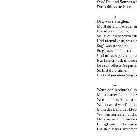
Ohn' Tau und Sonnensch
Die holde zarte Kunst.
3.
Das, was sie sagten,
Mußt du nicht wieder sa
Um was sie fragten,
Sollst du nicht wieder f
Und niemals tun, was sie
Sag', was sie sagten,
Frag', was sie fragten,
Und tu', was getan sie ha
Nur immer keck und sch
Das schroffeste Gegentei
So bist du originell
Und auf geradem Weg z
4.
Wenn der liebdurchglü
Mein kurzes Leben, ist z
Wenn ich in's All zerstie
Wohin wohl werd' ich v
Ei, in das Land der Lieb
Wo, was zerfahren und 
Dein menschlich lockere
Gefügt wird und zusam
Glaub' nur an's Testamen