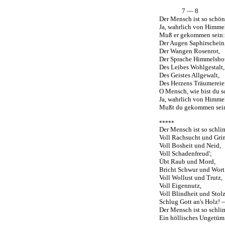
7 — 8
Der Mensch ist so schön
Ja, wahrlich von Himme
Muß er gekommen sein:
Der Augen Saphirschein
Der Wangen Rosenrot,
Der Sprache Himmelsbot
Des Leibes Wohlgestalt,
Des Geistes Allgewalt,
Des Herzens Träumerei
O Mensch, wie bist du s
Ja, wahrlich von Himme
Mußt du gekommen sei
*****
Der Mensch ist so schli
Voll Rachsucht und Gri
Voll Bosheit und Neid,
Voll Schadenfreud';
Übt Raub und Mord,
Bricht Schwur und Wort
Voll Wollust und Trutz,
Voll Eigennutz,
Voll Blindheit und Stol
Schlug Gott an's Holz! 
Der Mensch ist so schli
Ein höllisches Ungetüm