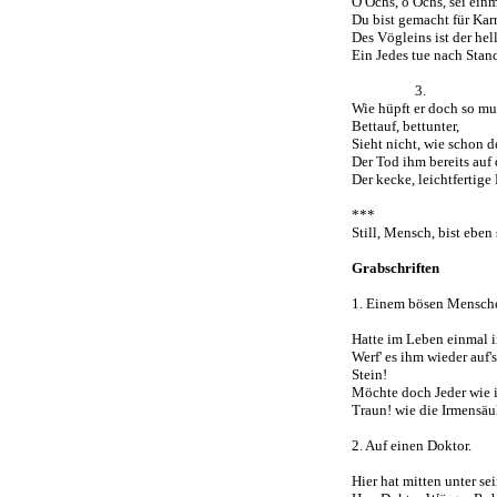
O Ochs, o Ochs, sei einm
Du bist gemacht für Kar
Des Vögleins ist der hel
Ein Jedes tue nach Stan
3.
Wie hüpft er doch so mu
Bettauf, bettunter,
Sieht nicht, wie schon de
Der Tod ihm bereits auf
Der kecke, leichtfertige
***
Still, Mensch, bist eben 
Grabschriften
1. Einem bösen Mensch
Hatte im Leben einmal i
Werf' es ihm wieder auf's
Stein!
Möchte doch Jeder wie 
Traun! wie die Irmensäu
2. Auf einen Doktor.
Hier hat mitten unter s