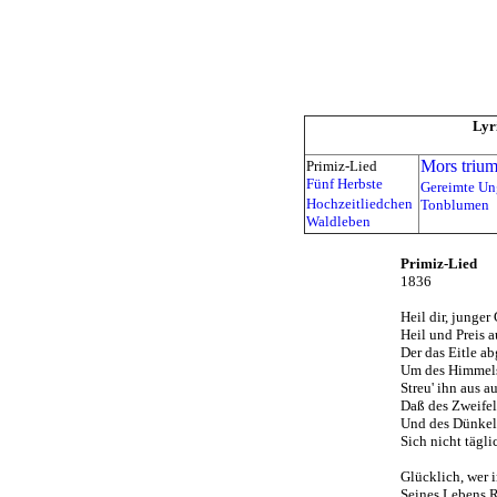
Lyr
Mors trium
Primiz-Lied
Fünf Herbste
Gereimte Un
Hochzeitliedchen
Tonblumen
Waldleben
Primiz-Lied
1836
Heil dir, junger
Heil und Preis a
Der das Eitle a
Um des Himmels
Streu' ihn aus au
Daß des Zweifel
Und des Dünkel
Sich nicht tägli
Glücklich, wer i
Seines Lebens Rä