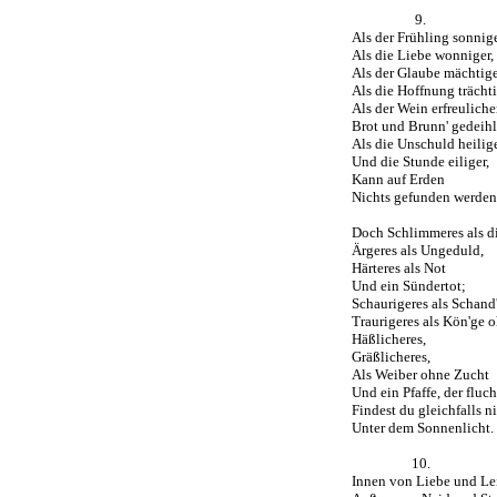
9.
Als der Frühling sonnige
Als die Liebe wonniger,
Als der Glaube mächtige
Als die Hoffnung trächti
Als der Wein erfreulicher
Brot und Brunn' gedeihl
Als die Unschuld heilige
Und die Stunde eiliger,
Kann auf Erden
Nichts gefunden werden
Doch Schlimmeres als d
Ärgeres als Ungeduld,
Härteres als Not
Und ein Sündertot;
Schaurigeres als Schand'
Traurigeres als Kön'ge 
Häßlicheres,
Gräßlicheres,
Als Weiber ohne Zucht
Und ein Pfaffe, der fluch
Findest du gleichfalls n
Unter dem Sonnenlicht.
10.
Innen von Liebe und Le