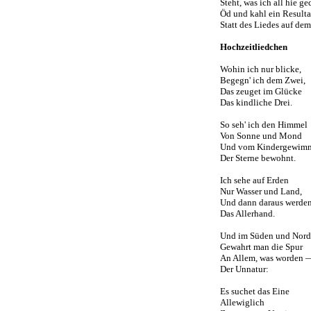
Steht, was ich all hie g
Öd und kahl ein Resulta
Statt des Liedes auf dem
Hochzeitliedchen
Wohin ich nur blicke,
Begegn' ich dem Zwei,
Das zeuget im Glücke
Das kindliche Drei.
So seh' ich den Himmel
Von Sonne und Mond
Und vom Kindergewim
Der Sterne bewohnt.
Ich sehe auf Erden
Nur Wasser und Land,
Und dann daraus werde
Das Allerhand.
Und im Süden und Nord
Gewahrt man die Spur
An Allem, was worden 
Der Unnatur:
Es suchet das Eine
Allewiglich