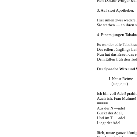
Herr Doktor Würger Ruh
3. Auf zwei Apotheker.
Hier ruhen zwei wackre
Sie starben — an ihren s
4. Einem jungen Tabakr
Es war der edle Tabakra
Des edlen Jünglings Le
Nun hat das Kraut, das 
Dem Edlen früh den Tod
Der Sprache Witz und 
I. Natur-Reime.
(a,e,i,o,u.)
Ich bin voll Adel! prahl
Auch ich, Frau Muhme! r
=====
Aus der N —adel
Guckt der Adel,
Und im T — adel
Liegt der Adel.
=====
Sieh, unsre ganze körni