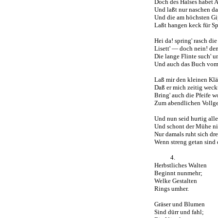
Doch des Halses habet A
Und laßt nur naschen da
Und die am höchsten Gip
Laßt hangen keck für S
Hei da! spring' rasch di
Lisett' — doch nein! d
Die lange Flinte such' u
Und auch das Buch vom
Laß mir den kleinen Kläf
Daß er mich zeitig weck
Bring' auch die Pfeife w
Zum abendlichen Vollge
Und nun seid hurtig all
Und schont der Mühe ni
Nur damals ruht sich dre
Wenn streng getan sind 
4.
Herbstliches Walten
Beginnt nunmehr;
Welke Gestalten
Rings umher.
Gräser und Blumen
Sind dürr und fahl;