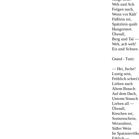
Weh und Ach
Folgen nach,
Wenn vor Kält'
Füßlein rot,
Spätzlein quält
Hungersnot.
Überall,
Berg und Tal —
Weh, ach weh!
Eis und Schnee.
Grand - Tutti:
— Hei, Juche!
Lustig sein,
Fröhlich schrei'
Lieben nach
Altem Brauch:
Auf dem Dach,
Unterm Strauch
Lieben all —
Überall;
Kirschen rot,
Sonnenschein,
Weizenbrot,
Süßer Wein
Ist Spatzenvölk
Erblich —