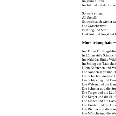
Im grünen Tann
Im Tal und auf der Höhe
So war's einmal
Allüberall.
So wird's auch wieder w
Die Zwischenzeit
Ist Krieg und Streit
Und Not und Angst auf 
Mors triumphator
*
Im Düften Frühlingsblü
In Lüften süße Stimmch
Im Wald das flinke Wild
Im Schlag das Täubchen
Klein Käferchen und Wü
Die Nonnen sanft und St
Die Schächter und die T
Der Schützling und Bes
Die Weisen und die Du
Die Schreier und die S
Die Träger und die Läufe
Die Kärger und die Säufe
Die Lieber und die Hässe
Die Durster und die Fress
Die Richter und die Räu
Die Mönche und die We