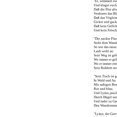
"Ei, wimmert euc
Und klaget euch s
Daß die Flur abwe
Verdorret das Bla
Daß das Vöglein n
Gicket und gackt
Daß kein Grillchen 
Und kein Fröschlei
"Die nackte Flur
Steht dem Wander
So wie das rausc
Laub wohl an:
Sein Weg ist geba
Wo immer er geh
Wo er immer ermü
Sein Ruhbett steh
"Sein Tisch ist ge
In Wald und Au
Mit saftigen Beer
Rot und blau;
Und Lyäus jauch
Durch Hügel und 
Und ladet zu Gas
Den Wandersman
"Lyäus, der Gott