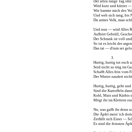
Der allzu lange Tag ohn
Wird kurz und kürzer —
Wie barmte mich des Vol
Und weh sich rang, bis
Du armes Volk, man schl
Und nun — wird Alles R
Aufhört Gebrüll, Gesch
Der Schrank ist voll und 
So ist es leicht der arge
Das tat — d'rum sei gel
3.
Hurtig, hurtig tut euch 
Seid nicht so trüg im Ga
Schafft Alles fein vom F
Der Winter zaudert nich
Hurtig, hurtig, geht un
Sind die Kartoffeln dan
Kohl, Mais und Kürbis 
Mögt ihr im Klettern eu
Nu, was gafft ihr denn 
Die Äpfel mein' ich dort
Zerfällt sich Einer — S
Es sind die feinsten Äpf