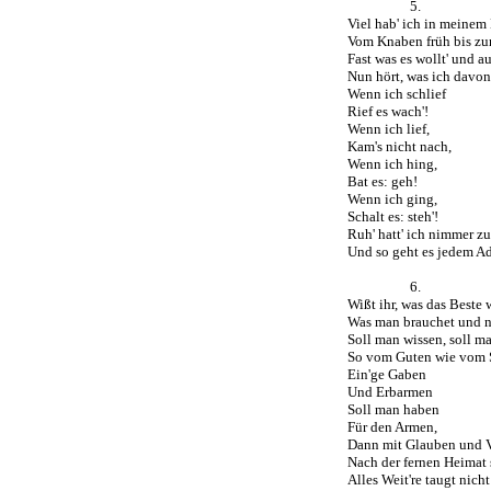
5.
Viel hab' ich in meinem
Vom Knaben früh bis zu
Fast was es wollt' und a
Nun hört, was ich davon
Wenn ich schlief
Rief es wach'!
Wenn ich lief,
Kam's nicht nach,
Wenn ich hing,
Bat es: geh!
Wenn ich ging,
Schalt es: steh'!
Ruh' hatt' ich nimmer z
Und so geht es jedem A
6.
Wißt ihr, was das Beste 
Was man brauchet und n
Soll man wissen, soll m
So vom Guten wie vom 
Ein'ge Gaben
Und Erbarmen
Soll man haben
Für den Armen,
Dann mit Glauben und V
Nach der fernen Heimat
Alles Weit're taugt nicht