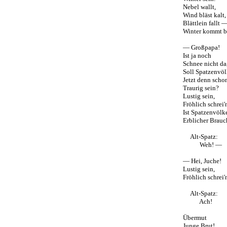
Nebel wallt,
Wind bläst kalt,
Blättlein fallt 
Winter kommt b
— Großpapa!
Ist ja noch
Schnee nicht da
Soll Spatzenvöl
Jetzt denn scho
Traurig sein?
Lustig sein,
Fröhlich schrei'
Ist Spatzenvölk
Erblicher Brau
Alt-Spatz:
Weh! —
— Hei, Juche!
Lustig sein,
Fröhlich schrei
Alt-Spatz:
Ach!
Übermut
Junge Brut!