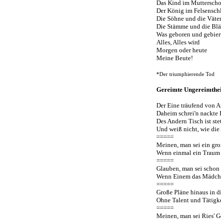
Das Kind im Mutterscho
Der König im Felsensch
Die Söhne und die Väter
Die Stämme und die Blät
Was geboren und gebiert
Alles, Alles wird
Morgen oder heute
Meine Beute!
*Der triumphierende Tod
Gereimte Ungereimthei
Der Eine träufend von A
Daheim schrei'n nackte 
Des Andern Tisch ist ste
Und weiß nicht, wie die
=====
Meinen, man sei ein gro
Wenn einmal ein Traum i
=====
Glauben, man sei schon 
Wenn Einem das Mädche
=====
Große Pläne hinaus in di
Ohne Talent und Tätigke
=====
Meinen, man sei Ries' G