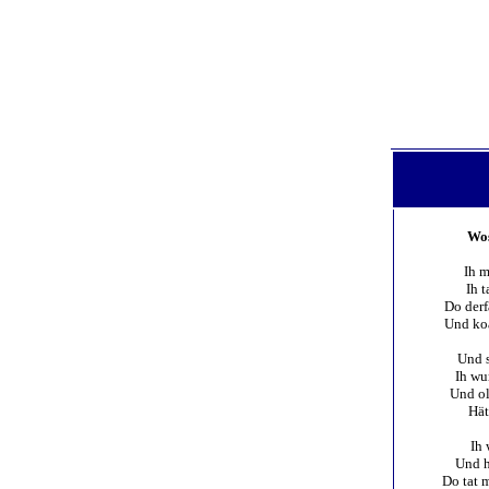
Wos
Ih m
Ih t
Do derf
Und koa
Und s
Ih wu
Und ol
Hät
Ih 
Und h
Do tat m