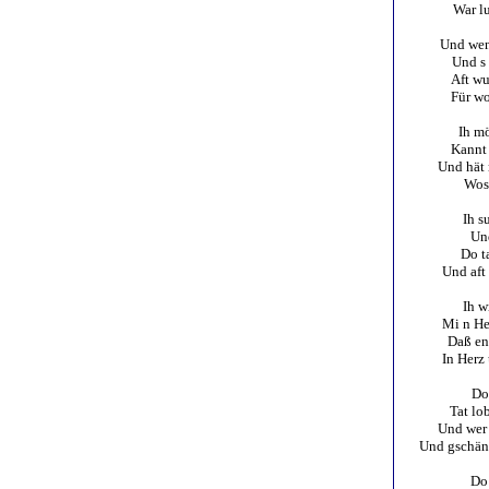
War lu
Und wen
Und s 
Aft wu
Für wo
Ih mö
Kannt 
Und hät 
Wos 
Ih s
Und
Do t
Und aft
Ih w
Mi n Her
Daß en
In Herz
Do 
Tat lo
Und wer a
Und gschänd
Do 