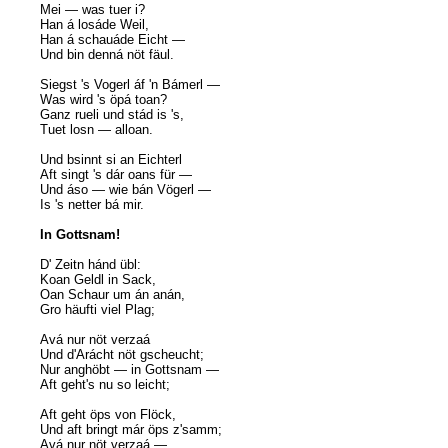
Mei — was tuer i?
Han á losáde Weil,
Han á schauáde Eicht —
Und bin denná nöt fäul.
Siegst 's Vogerl áf 'n Bámerl —
Was wird 's öpá toan?
Ganz rueli und stád is 's,
Tuet losn — alloan.
Und bsinnt si an Eichterl
Aft singt 's dár oans für —
Und áso — wie bán Vögerl —
Is 's netter bá mir.
In Gottsnam!
D' Zeitn hánd übl:
Koan Geldl in Sack,
Oan Schaur um án anán,
Gro häufti viel Plag;
Avá nur nöt verzaá
Und d'Arácht nöt gscheucht;
Nur anghöbt — in Gottsnam —
Aft geht's nu so leicht;
Aft geht öps von Flöck,
Und aft bringt már öps z'samm;
Avá nur nöt verzaá —