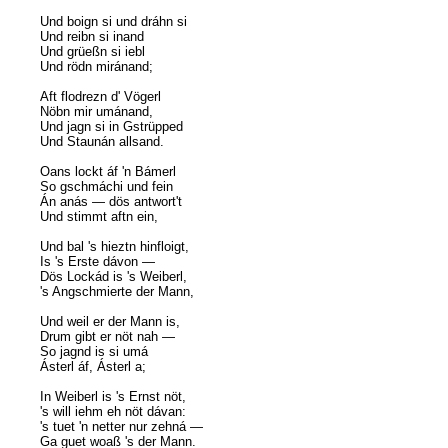
Und boign si und dráhn si
Und reibn si inand
Und grüeßn si iebl
Und rödn miránand;
Aft flodrezn d' Vögerl
Nöbn mir umánand,
Und jagn si in Gstrüpped
Und Staunán allsand.
Oans lockt áf 'n Bámerl
So gschmáchi und fein
Án anás — dös antwort't
Und stimmt aftn ein,
Und bal 's hieztn hinfloigt,
Is 's Erste dávon —
Dös Lockád is 's Weiberl,
's Angschmierte der Mann,
Und weil er der Mann is,
Drum gibt er nöt nah —
So jagnd is si umá
Ásterl áf, Ásterl a;
In Weiberl is 's Ernst nöt,
's will iehm eh nöt dávan:
's tuet 'n netter nur zehná —
Ga guet woaß 's der Mann.