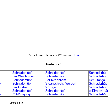
Vom Autor gibt es ein Wörterbuch
hier
Gedichte 1
Schnaderhüpfl
Schnaderhüpfl
Schnaderhüpf
!
Der Weichbrunn
Schnaderhüpfl
Schnaderhüpf
Schnaderhüpfl
Der Keschbám
Der Gfangá
fl
Schnaderhüpfl
's oanschichti Weiberl
Schnaderhüpf
Der Graber
's Vögerl
Schnaderhüpf
Schnaderhüpfl
Schnaderhüpfl
's Dirnderl b
fl
D' Aförtigung
Schnaderhüpfl
Schnaderhüpf
Was i tue