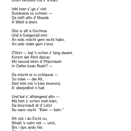
Drum versteht má s' á kám.
Iebl toan s' ga z' viel
Duriánaná so schrein —
Da röd't aftn d' Muedá
Á Wártl á drein;
Dös is aft á Gschroa
Und á Gwigezád erst:
Án ieds möcht gern recht habn,
Án ieds rödet gern z'erst;
Z'lötzt — bal 's schon z' lang dauert,
Kimmt der Ähnl dázue;
Mö lassnd iehm d' Plázmäuln
In Oelter koan Rueh? —
Da möcht er si schlauná —
So tráwi — der Alt,
Dert hört má 'n kám brummá,
A' überjodlnd 'n halt.
Und bal s' áfhängend aftn —
Má hört s' schon meh kám,
Da brozmäult áf d' Lötzt
Nu oans nachi: "Bám — bám."
Aft sitz i án Eicht nu,
Woaß 's selm nöt — umö,
Bis i öps anás hör,