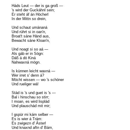
Háds Leut — der is ga groß —
's wird der Guckähnl sein;
Er steht áf án Höcherl
In der Mittn so drein,
Und schaut umánaná
Und rührt si in oan'n,
Broat't sáne Händ aus,
Bewacht sáne Kloan'n,
Und noagt si so aá —
Als gáb er in Sögn:
Dáß á dö Kiná
Nahwaxná mögn.
Is künnen leicht waxná —
Wer irret s' denn á?
Möcht wissen — wo 's schöner
Und rueliger wá!
Stád is 's und guet is 's —
Bal i hinschau so stirr;
I moan, es wird lisplád
Und plauschád mit mir;
I gspür mi kám selber —
Es is wier á Trám:
Es zwigezn d' Ásterl
Und knaxnd aftn d' Bám,