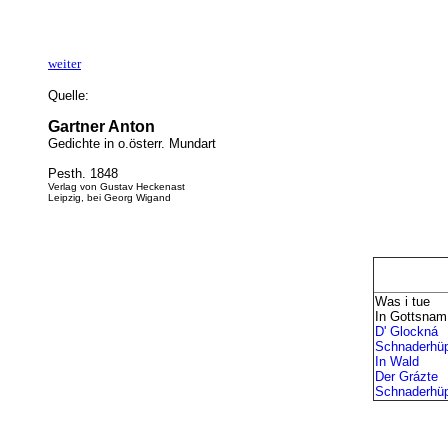
weiter
Quelle:
Gartner Anton
Gedichte in o.österr. Mundart
Pesth. 1848
Verlag von Gustav Heckenast
Leipzig, bei Georg Wigand
Was i tue
In Gottsnam
D' Glockná
Schnaderhüp
In Wald
Der Grázte
Schnaderhüp