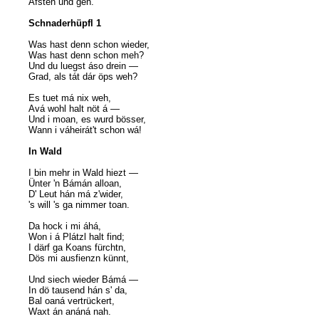
Áfsteh und geh.
Schnaderhüpfl 1
Was hast denn schon wieder,
Was hast denn schon meh?
Und du luegst áso drein —
Grad, als tát dár öps weh?
Es tuet má nix weh,
Avá wohl halt nöt á —
Und i moan, es wurd bösser,
Wann i váheirát't schon wá!
In Wald
I bin mehr in Wald hiezt —
Ünter 'n Bámán alloan,
D' Leut hán má z'wider,
's will 's ga nimmer toan.
Da hock i mi áhá,
Won i á Plátzl halt find;
I därf ga Koans fürchtn,
Dös mi ausfienzn künnt,
Und siech wieder Bámá —
In dö tausend hán s' da,
Bal oaná vertrückert,
Waxt án anáná nah.