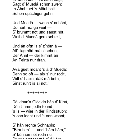
Sagt d' Muedá schon zwen;
In Ähnl tuet 's Mäul halt
Schon spáchiger gehn;
Und Muedá — wann s' anhöbt,
Dö hört má ga weit —
S' brummt nöt und saust nöt,
Weil d' Muedá gern schreit;
Und án öftn is s' z'hörn á —
All' Tag hört má s' schon;
Der Ähnl — der kimmt an
Án Feirtá nur dran.
Avá guet moant 's á d' Muedá:
Denn so oft — als s' nur röd't,
Will s' hab'n, dáß má betn,
Sinst rührt is si nöt."
++++++++
Dö kloan'n Glöckln hán d' Kiná,
Dö z'sammjodln toand —
's is — wier in der Kindsstubn:
's oan lacht und 's oan woant;
S' hán rechte Schnabln:
"Bim bim" — und "bám bám;"
S' künnen nöt rödn nu,