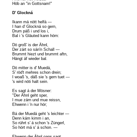
Höb an "in Gottsnam!"
D' Glockná
Ikann má nött helfá —
I han d' Glockná so gern,
Drum páß i und los i,
Bal i 's Gläuted kann hörn:
Dö groß' is der Ähnl,
Der zárt so sán'n Schall —
Brummt hiezt und brummt aftn,
Hängt áf wieder bal.
Dö mitter is d' Muedá,
S' röd't mehres schon drein;
I woaß 's, dáß sie 's gern tuet —
's wird nöti halt sein.
Es sagt á der Mösner:
"Der Ähnl geht sper,
I mue zárn und mue reissn,
Ehwenn i 'n nur hör;
Bá der Muedá geht 's leichter —
Denn kám kimm i an,
So rührt s' á schon 's Züngerl,
So hört má s' á schon. —
Ehwenn der Ähnl oans sagt,