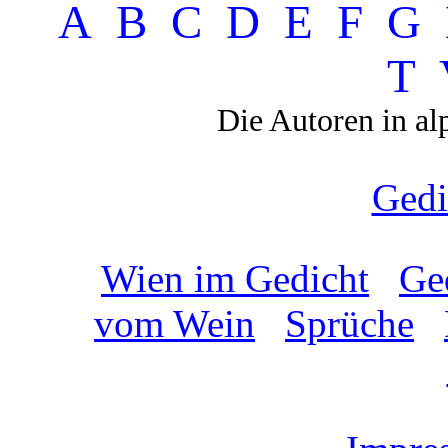
A
B
C
D
E
F
G
T
Die Autoren in al
Gedi
Wien im Gedicht
Ge
vom Wein
Sprüche